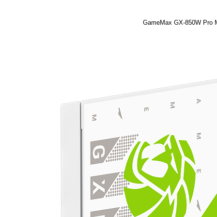
GameMax GX-850W Pro Mo